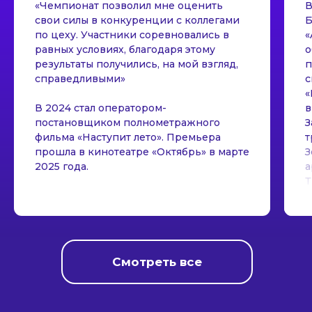
«Чемпионат позволил мне оценить
В
свои силы в конкуренции с коллегами
Б
по цеху. Участники соревновались в
«
равных условиях, благодаря этому
о
результаты получились, на мой взгляд,
п
справедливыми»
с
«
В 2024 стал оператором-
в
постановщиком полнометражного
З
фильма «Наступит лето». Премьера
т
прошла в кинотеатре «Октябрь» в марте
З
2025 года.
а
Т
Т
о
т
Смотреть все