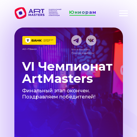
Юниорам
АО «ТБанк»
Мы в соцсетях.
Подписывайтесь!
VI Чемпионат
ArtMasters
Финальный этап окончен.
Поздравляем победителей!