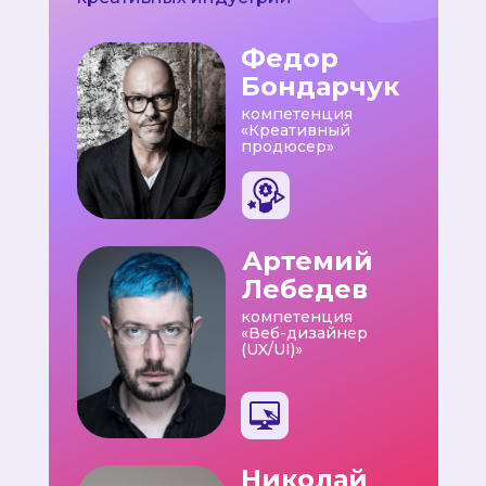
Федор
Бондарчук
компетенция
«Креативный
продюсер»
Артемий
Лебедев
компетенция
«Веб-дизайнер
(UX/UI)»
Николай