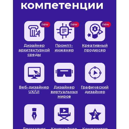
компетенции
Дизайнер
Промпт-
Креативный
архитектурной
инженер
продюсер
среды
Веб-дизайнер
Дизайнер
Графический
UX/UI
виртуальных
дизайнер
миров
Драматург
Клипмейкер
Композитор