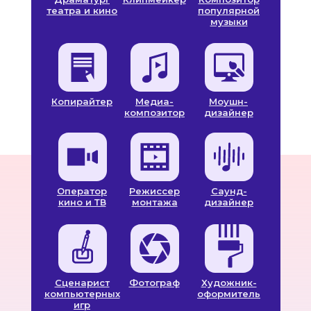
театра и кино
популярной
музыки
Копирайтер
Медиа-
Моушн-
композитор
дизайнер
Оператор
Режиссер
Саунд-
кино и ТВ
монтажа
дизайнер
Сценарист
Фотограф
Художник-
компьютерных
оформитель
игр