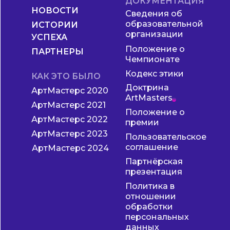
ДОКУМЕНТАЦИЯ
НОВОСТИ
Сведения об
образовательной
ИСТОРИИ
организации
УСПЕХА
Положение о
ПАРТНЕРЫ
Чемпионате
Кодекс этики
КАК ЭТО БЫЛО
Доктрина
АртМастерс 2020
ArtMasters
АртМастерс 2021
Положение о
АртМастерс 2022
премии
АртМастерс 2023
Пользовательское
соглашение
АртМастерс 2024
Партнёрская
презентация
Политика в
отношении
обработки
персональных
данных