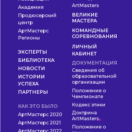
ArtMasters
Академия
ВЕЛИКИЕ
Продюсерский
МАСТЕРА
центр
КОМАНДНЫЕ
АртМастерс
СОРЕВНОВАНИЯ
Регионы
ЛИЧНЫЙ
ЭКСПЕРТЫ
КАБИНЕТ
БИБЛИОТЕКА
ДОКУМЕНТАЦИЯ
НОВОСТИ
Сведения об
образовательной
ИСТОРИИ
организации
УСПЕХА
Положение о
ПАРТНЕРЫ
Чемпионате
Кодекс этики
КАК ЭТО БЫЛО
Доктрина
АртМастерс 2020
ArtMasters
АртМастерс 2021
Положение о
АртМастерс 2022