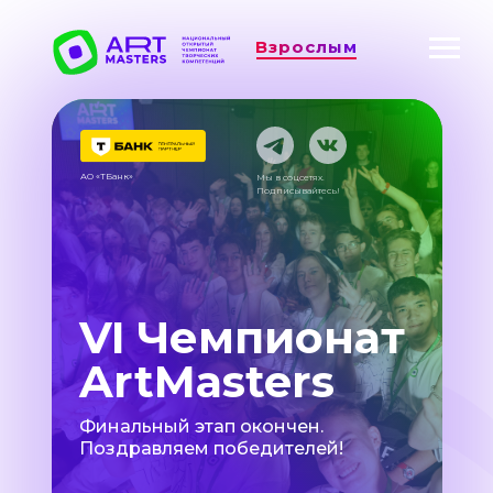
Взрослым
АО «ТБанк»
Мы в соцсетях.
Подписывайтесь!
VI Чемпионат
ArtMasters
Финальный этап окончен.
Поздравляем победителей!