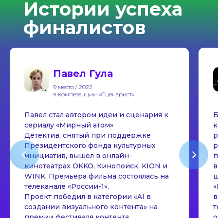
Истории успеха
финалистов
Павел Гула
9 место / 2022
в компетенции «Сценарист»
Павел стал автором идеи и сценария к
Б
сериалу «Мирный атом»
к
Детектив, снятый при поддержке
р
Президентского фонда культурных
р
инициатив, вышел в онлайн-
п
кинотеатрах OKKO, Кинопоиск, KION и
в
WINK. Премьера фильма состоялась на
ш
телеканале «России-1».
«
Проект победил в категории «AI в
в
создании визуального контента» на
т
премии фестиваля контента
о