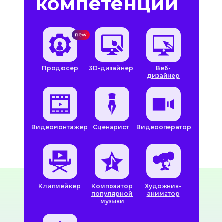
компетенции
Продюсер
3D-дизайнер
Веб-
дизайнер
Видеомонтажер
Сценарист
Видеооператор
Клипмейкер
Композитор
Художник-
популярной
аниматор
музыки