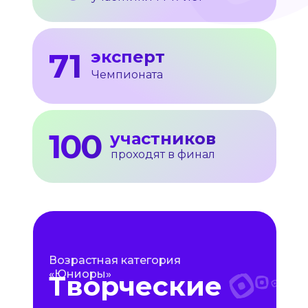
71
эксперт
Чемпионата
100
участников
проходят в финал
Возрастная категория
«Юниоры»
Творческие