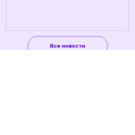
Все новости
География
Чемпионата
ArtMasters