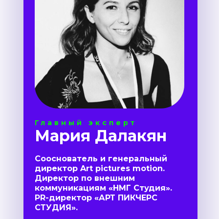
Главный эксперт
Мария Далакян
Сооснователь и генеральный
директор Art pictures motion.
Директор по внешним
коммуникациям «НМГ Студия».
PR-директор «АРТ ПИКЧЕРС
СТУДИЯ».