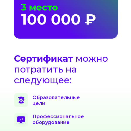
3 место
100 000 ₽
Сертификат
можно
потратить на
следующее:
Образовательные
цели
Профессиональное
оборудование