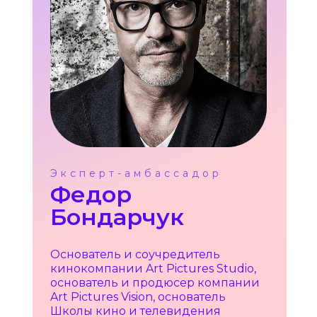
Эксперт-амбассадор
Федор
Бондарчук
Основатель и соучредитель
кинокомпании Art Pictures Studio,
основатель и продюсер компании
Art Pictures Vision, основатель
Школы кино и телевидения