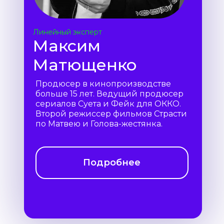
Линейный эксперт
Максим
Матющенко
Продюсер в кинопроизводстве
больше 15 лет. Ведущий продюсер
сериалов Суета и Фейк для ОККО.
Второй режиссер фильмов Страсти
по Матвею и Голова-жестянка.
Подробнее