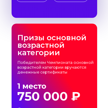
Призы основной
возрастной
категории
Победителям Чемпионата основной
возрастной категории вручаются
денежные сертификаты
1 место
750 000 ₽