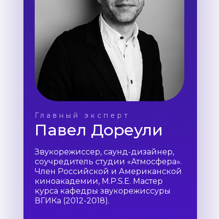
Главный эксперт
Павел Дореули
Звукорежиссер, саунд-дизайнер,
соучредитель студии «Атмосфера».
Член Российской и Американской
киноакадемии, M.P.S.E. Мастер
курса кафедры звукорежиссуры
ВГИКа (2012-2018).