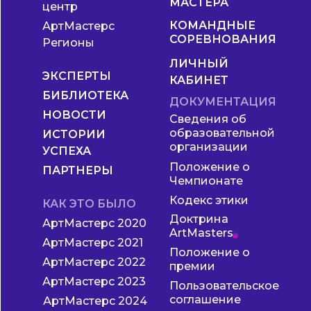
МАСТЕРА
центр
КОМАНДНЫЕ
АртМастерс
СОРЕВНОВАНИЯ
Регионы
ЛИЧНЫЙ
ЭКСПЕРТЫ
КАБИНЕТ
БИБЛИОТЕКА
ДОКУМЕНТАЦИЯ
НОВОСТИ
Сведения об
образовательной
ИСТОРИИ
организации
УСПЕХА
Положение о
ПАРТНЕРЫ
Чемпионате
Кодекс этики
КАК ЭТО БЫЛО
Доктрина
АртМастерс 2020
ArtMasters
АртМастерс 2021
Положение о
АртМастерс 2022
премии
АртМастерс 2023
Пользовательское
соглашение
АртМастерс 2024