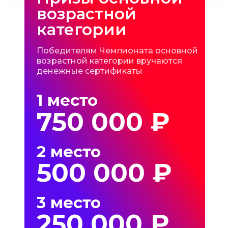
возрастной
категории
Победителям Чемпионата основной
возрастной категории вручаются
денежные сертификаты
1 место
750 000 ₽
2 место
500 000 ₽
3 место
250 000 ₽