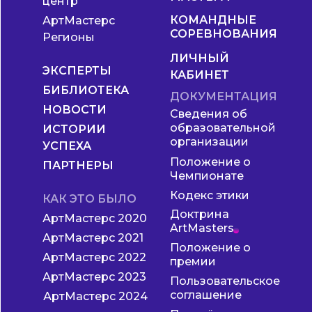
центр
КОМАНДНЫЕ
АртМастерс
СОРЕВНОВАНИЯ
Регионы
ЛИЧНЫЙ
ЭКСПЕРТЫ
КАБИНЕТ
БИБЛИОТЕКА
ДОКУМЕНТАЦИЯ
НОВОСТИ
Сведения об
образовательной
ИСТОРИИ
организации
УСПЕХА
Положение о
ПАРТНЕРЫ
Чемпионате
Кодекс этики
КАК ЭТО БЫЛО
Доктрина
АртМастерс 2020
ArtMasters
АртМастерс 2021
Положение о
АртМастерс 2022
премии
АртМастерс 2023
Пользовательское
соглашение
АртМастерс 2024