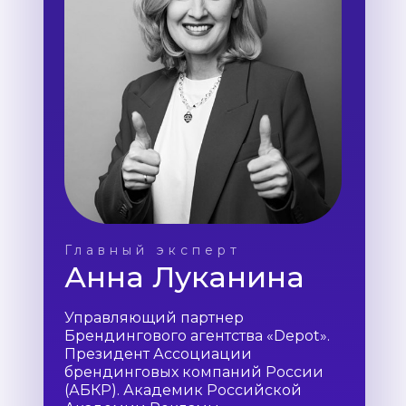
Главный эксперт
Анна Луканина
Управляющий партнер
Брендингового агентства «Depot».
Президент Ассоциации
брендинговых компаний России
(АБКР). Академик Российской