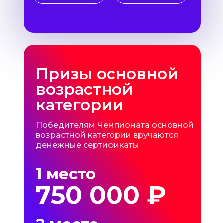
Призы основной
возрастной
категории
Победителям Чемпионата основной
возрастной категории вручаются
денежные сертификаты
1 место
750 000 ₽