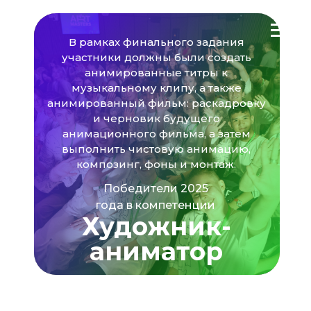
В рамках финального задания
участники должны были создать
анимированные титры к
музыкальному клипу, а также
анимированный фильм: раскадровку
и черновик будущего
анимационного фильма, а затем
выполнить чистовую анимацию,
композинг, фоны и монтаж.
Победители 2025
года в компетенции
Художник-
аниматор