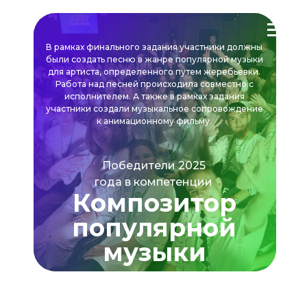
В рамках финального задания участники должны
были создать песню в жанре популярной музыки
для артиста, определенного путем жеребьевки.
Работа над песней происходила совместно с
исполнителем. А также в рамках задания
участники создали музыкальное сопровождение
к анимационному фильму.
Победители 2025
года в компетенции
Композитор
популярной
музыки