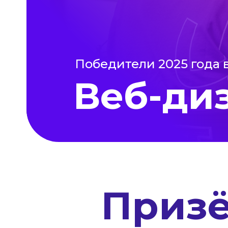
Победители 2025 года 
Веб-ди
Приз