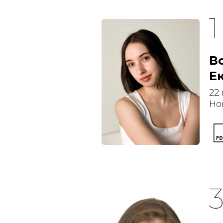
В
Е
22
Но