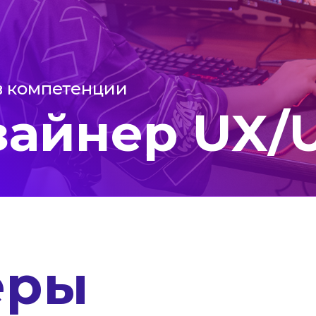
в компетенции
зайнер UX/U
ёры