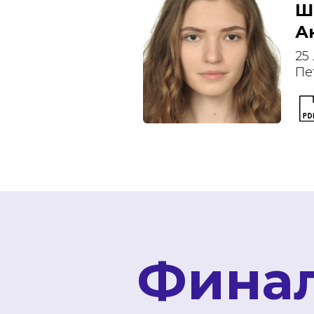
Ш
А
25
Пе
Фина