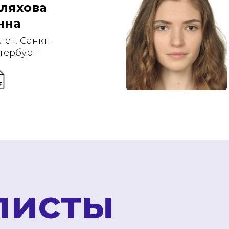
ляхова
нна
 лет, Санкт-
тербург
листы