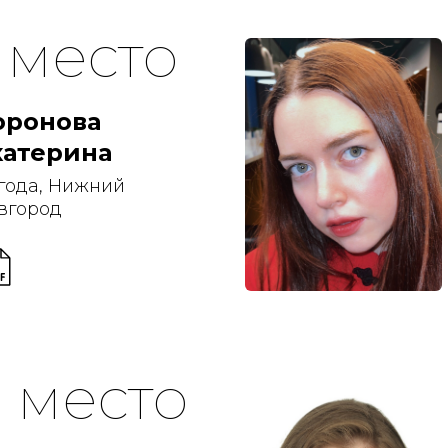
1 место
оронова
катерина
 года, Нижний
вгород
3 место