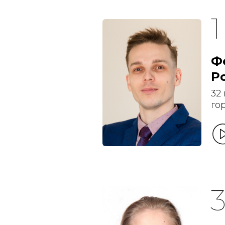
Ф
Р
32
го