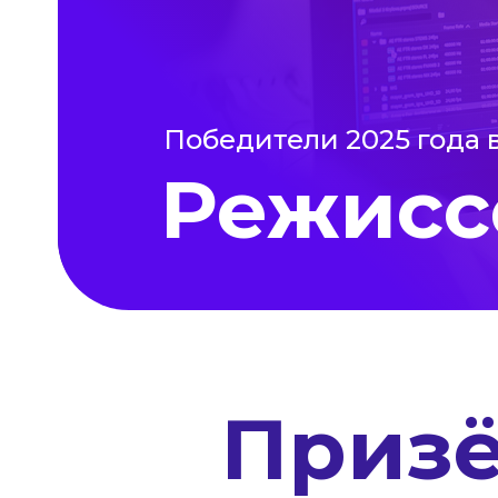
Победители 2025 года 
Режисс
Приз