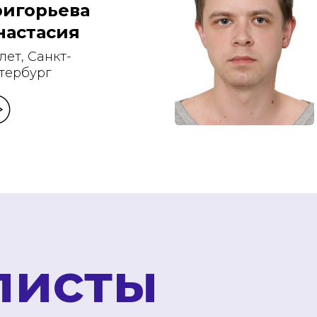
ригорьева
настасия
 лет, Санкт-
тербург
листы