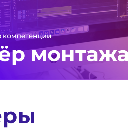
в компетенции
ёр монтаж
ёры