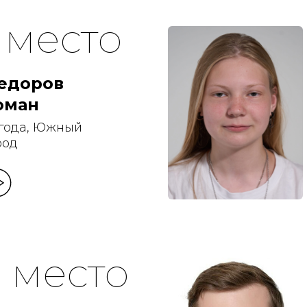
1 место
едоров
оман
 года, Южный
род
3 место