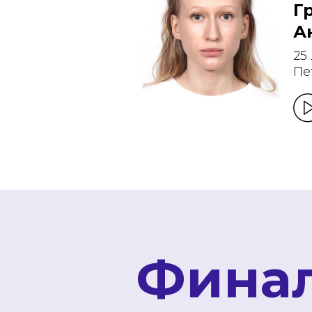
Г
А
25
Пе
Фина