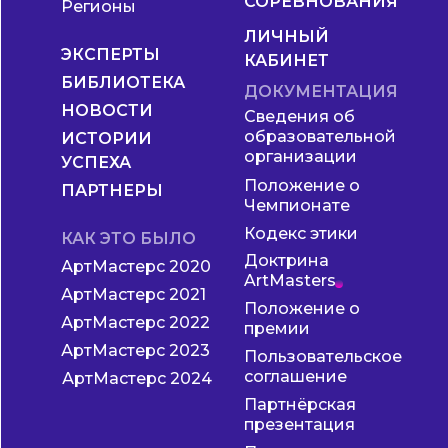
СОРЕВНОВАНИЯ
Регионы
ЛИЧНЫЙ
ЭКСПЕРТЫ
КАБИНЕТ
БИБЛИОТЕКА
ДОКУМЕНТАЦИЯ
НОВОСТИ
Сведения об
образовательной
ИСТОРИИ
организации
УСПЕХА
Положение о
ПАРТНЕРЫ
Чемпионате
Кодекс этики
КАК ЭТО БЫЛО
Доктрина
АртМастерс 2020
ArtMasters
АртМастерс 2021
Положение о
АртМастерс 2022
премии
АртМастерс 2023
Пользовательское
соглашение
АртМастерс 2024
Партнёрская
презентация