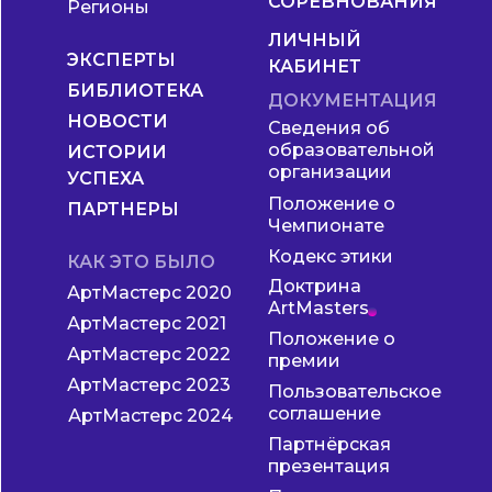
СОРЕВНОВАНИЯ
Регионы
ЛИЧНЫЙ
ЭКСПЕРТЫ
КАБИНЕТ
БИБЛИОТЕКА
ДОКУМЕНТАЦИЯ
НОВОСТИ
Сведения об
образовательной
ИСТОРИИ
организации
УСПЕХА
Положение о
ПАРТНЕРЫ
Чемпионате
Кодекс этики
КАК ЭТО БЫЛО
Доктрина
АртМастерс 2020
ArtMasters
АртМастерс 2021
Положение о
АртМастерс 2022
премии
АртМастерс 2023
Пользовательское
соглашение
АртМастерс 2024
Партнёрская
презентация