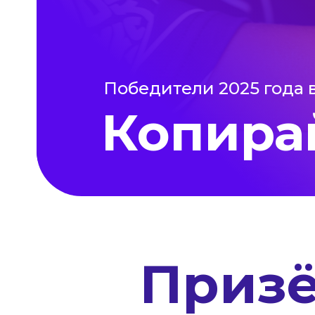
Победители 2025 года 
Копира
Приз