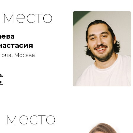
1 место
аева
настасия
 года, Москва
3 место