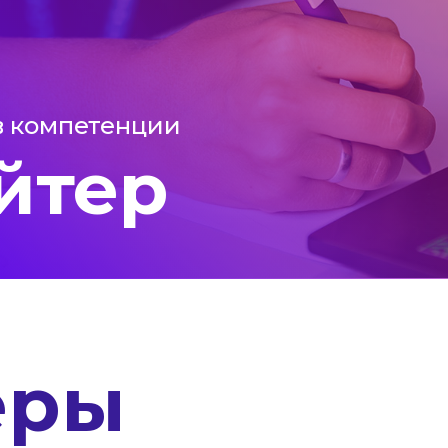
в компетенции
йтер
ёры