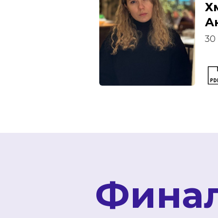
Х
А
30
Фина