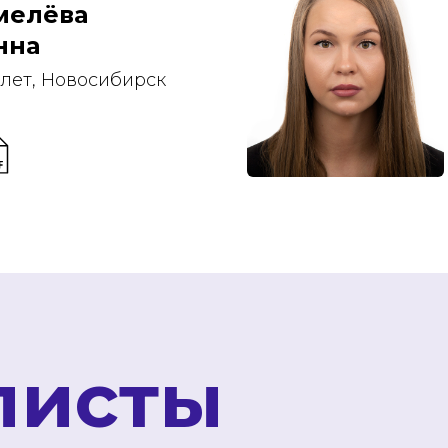
мелёва
нна
 лет, Новосибирск
листы