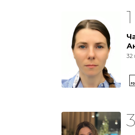
Ч
А
32