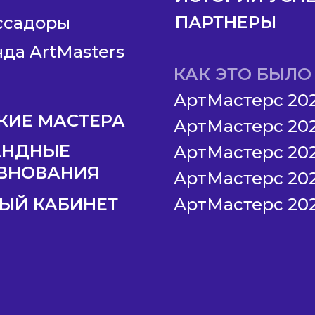
ПАРТНЕРЫ
ссадоры
да ArtMasters
КАК ЭТО БЫЛО
АртМастерс 20
КИЕ МАСТЕРА
АртМастерс 20
АНДНЫЕ
АртМастерс 20
ВНОВАНИЯ
АртМастерс 20
ЫЙ КАБИНЕТ
АртМастерс 20