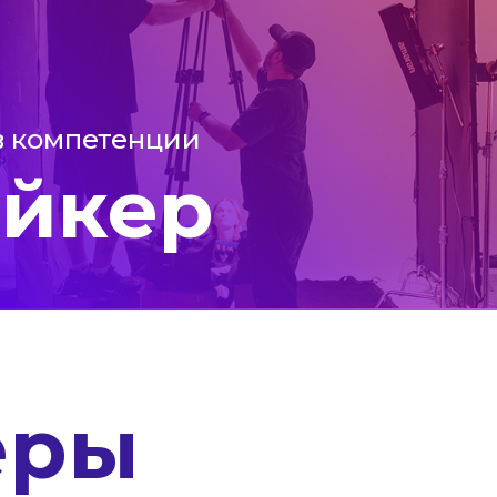
в компетенции
йкер
ёры