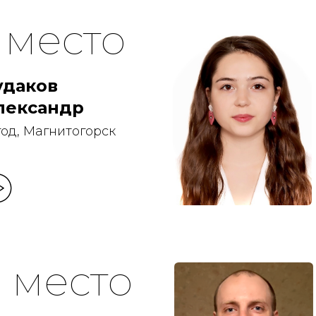
1 место
удаков
лександр
 год, Магнитогорск
3 место