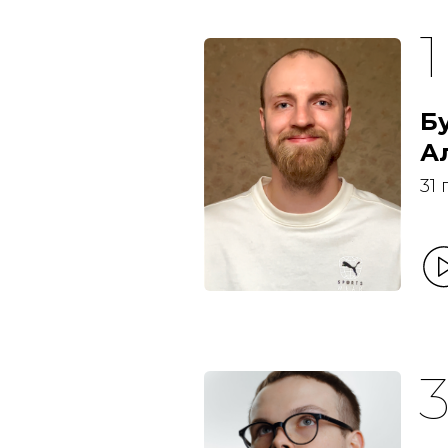
Б
А
31