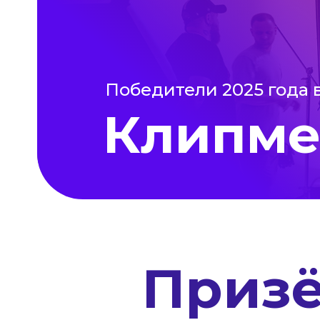
Победители 2025 года 
Клипме
Приз