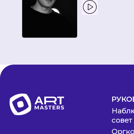
РУКО
Набл
совет
Оргк