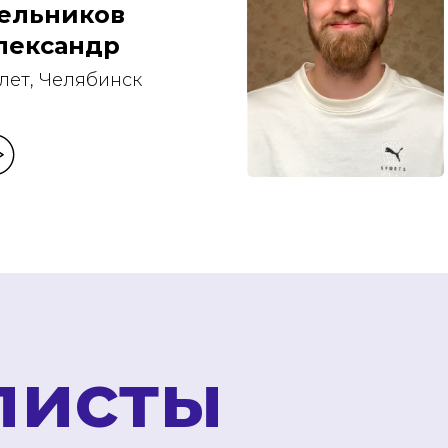
ельников
лександр
 лет, Челябинск
листы