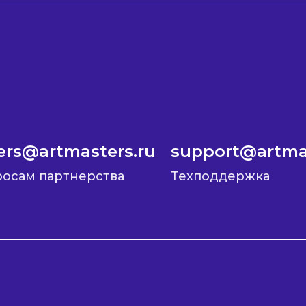
ers@artmasters.ru
support@artmas
росам партнерства
Техподдержка