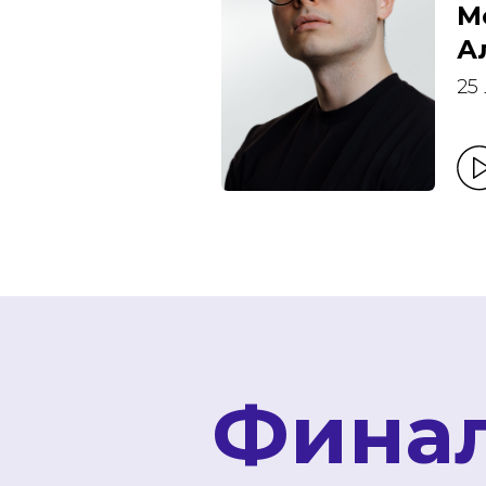
М
А
25
Фина